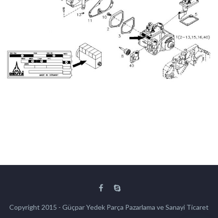
Copyright 2015 - Güçpar Yedek Parça Pazarlama ve Sanayi Ticaret