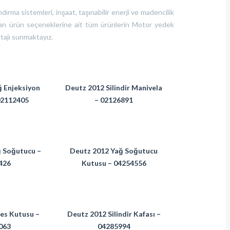
rma sistemleri, inşaat, taşınabilir enerji ve madencilik
uşan ürün seçeneklerine ait tüm ürünlerin Motor yedek
tajı sunmaktayız.
 Enjeksiyon
Deutz 2012 Silindir Manivela
02112405
– 02126891
 Soğutucu –
Deutz 2012 Yağ Soğutucu
426
Kutusu – 04254556
es Kutusu –
Deutz 2012 Silindir Kafası –
063
04285994