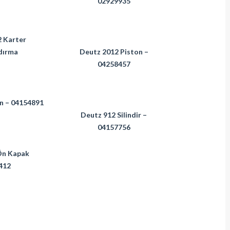
02929935
 Karter
dırma
Deutz 2012 Piston –
04258457
n – 04154891
Deutz 912 Silindir –
04157756
Ön Kapak
412