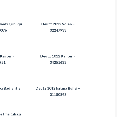
lantı Çubuğu
Deutz 2012 Volan –
0076
02247933
Karter –
Deutz 1012 Karter –
951
04251633
cı Bağlantısı
Deutz 1012 Isıtma Bujisi –
01180898
atma Cihazı