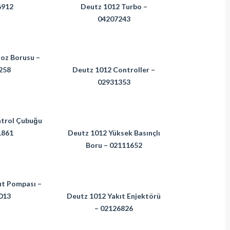
6912
Deutz 1012 Turbo –
04207243
oz Borusu –
258
Deutz 1012 Controller –
02931353
trol Çubuğu
1861
Deutz 1012 Yüksek Basınçlı
Boru – 02111652
ıt Pompası –
013
Deutz 1012 Yakıt Enjektörü
– 02126826