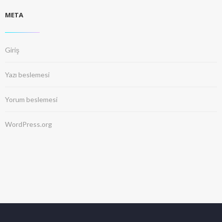
META
Giriş
Yazı beslemesi
Yorum beslemesi
WordPress.org