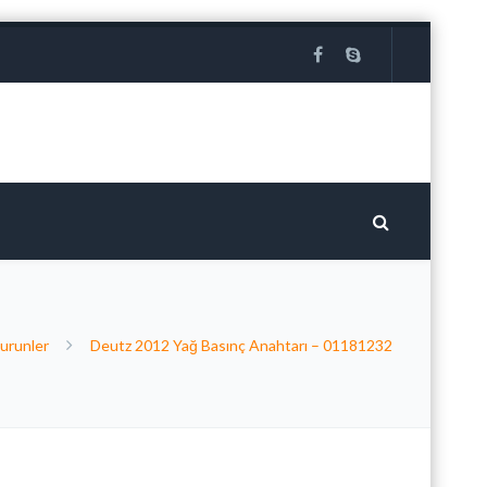
urunler
Deutz 2012 Yağ Basınç Anahtarı – 01181232