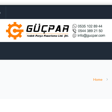
m
Home