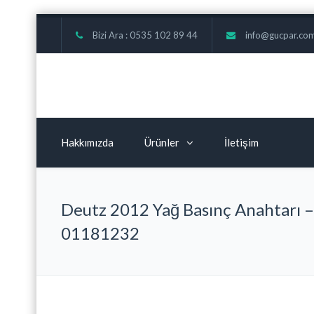
Bizi Ara : 0535 102 89 44
info@gucpar.co
Hakkımızda
Ürünler
İletişim
Deutz 2012 Yağ Basınç Anahtarı –
01181232