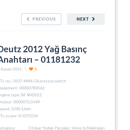
PREVIOUS
NEXT
Deutz 2012 Yağ Basınç
Anahtarı – 01181232
 Kasım 2015
0
TL no.: 0507 4446 Oil pressur.switch
quipment: 00000780562
ngine type: BF 4M2012
utput: 0000072,0 kW
peed: 2200 1/min
TL scope: EU075536
ategory:
Otokar Yedek Parçaları, Volvo İş Makinaları